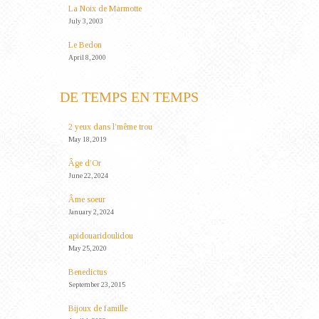
La Noix de Marmotte
July 3, 2003
Le Bedon
April 8, 2000
DE TEMPS EN TEMPS
2 yeux dans l’même trou
May 18, 2019
Âge d’Or
June 22, 2024
Âme soeur
January 2, 2024
apidouaridoulidou
May 25, 2020
Benedictus
September 23, 2015
Bijoux de famille