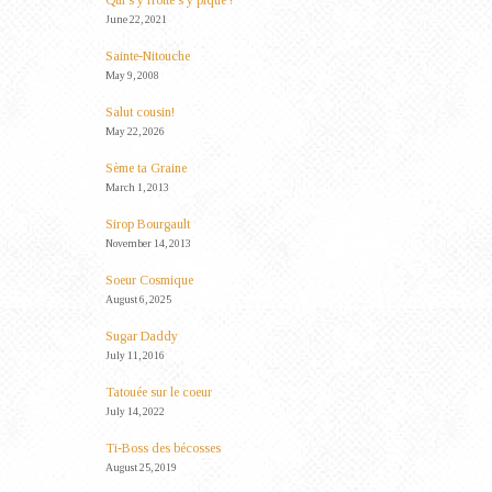
Qui s’y frotte s’y pique !
June 22, 2021
Sainte-Nitouche
May 9, 2008
Salut cousin!
May 22, 2026
Sème ta Graine
March 1, 2013
Sirop Bourgault
November 14, 2013
Soeur Cosmique
August 6, 2025
Sugar Daddy
July 11, 2016
Tatouée sur le coeur
July 14, 2022
Ti-Boss des bécosses
August 25, 2019