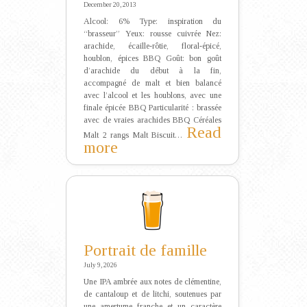
December 20, 2013
Alcool: 6% Type: inspiration du
“brasseur” Yeux: rousse cuivrée Nez:
arachide, écaille-rôtie, floral-épicé,
houblon, épices BBQ Goût: bon goût
d’arachide du début à la fin,
accompagné de malt et bien balancé
avec l’alcool et les houblons, avec une
finale épicée BBQ Particularité : brassée
avec de vraies arachides BBQ Céréales
Read
Malt 2 rangs Malt Biscuit…
:
more
Peanut
BBQ
Portrait de famille
July 9, 2026
Une IPA ambrée aux notes de clémentine,
de cantaloup et de litchi, soutenues par
une amertume franche et un caractère