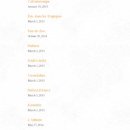
Coït interrompu
January 19, 2015
Éric dans les Tropiques
March 1, 2013
Etat de choc
October 30, 2014
Finfinos
March 2, 2013
Frédé Létché
March 1, 2013
Gwendoline
March 1, 2013
HerbALEXence
March 1, 2013
Karinitiée
March 2, 2013
L’Attitude
May 27, 2014