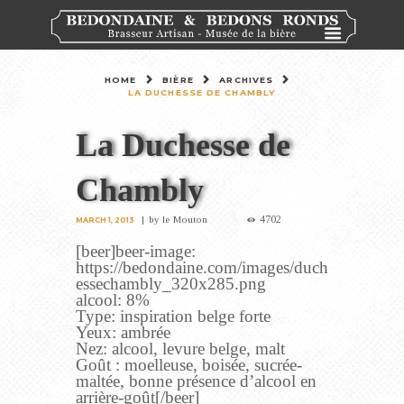
HOME
BIÈRE
ARCHIVES
LA DUCHESSE DE CHAMBLY
La Duchesse de
Chambly
4702
by
le Mouton
MARCH 1, 2013
[beer]beer-image:
https://bedondaine.com/images/duch
essechambly_320x285.png
alcool: 8%
Type: inspiration belge forte
Yeux: ambrée
Nez: alcool, levure belge, malt
Goût : moelleuse, boisée, sucrée-
maltée, bonne présence d’alcool en
arrière-goût[/beer]