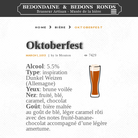
HOME
BIÈRE
OKTOBERFEST
Oktoberfest
7429
by
le Mouton
MARCH 1, 2013
Alcool
: 5.5%
Type
: inspiration
Dunkel Weizen
(Allemagne)
Yeux
: brune voilée
Nez
: fruité, blé,
caramel, chocolat
Goût
: bière maltée
au goût de blé, léger caramel rôti
avec des notes fruité-banane-
chocolat accompagné d’une légère
amertume.