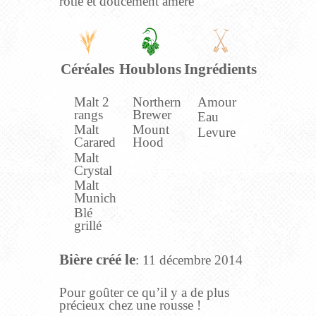
rôtie et doucement amère
Céréales
Houblons
Ingrédients
Malt 2
Northern
Amour
rangs
Brewer
Eau
Malt
Mount
Levure
Carared
Hood
Malt
Crystal
Malt
Munich
Blé
grillé
Bière créé le
: 11 décembre 2014
Pour goûter ce qu’il y a de plus
précieux chez une rousse !