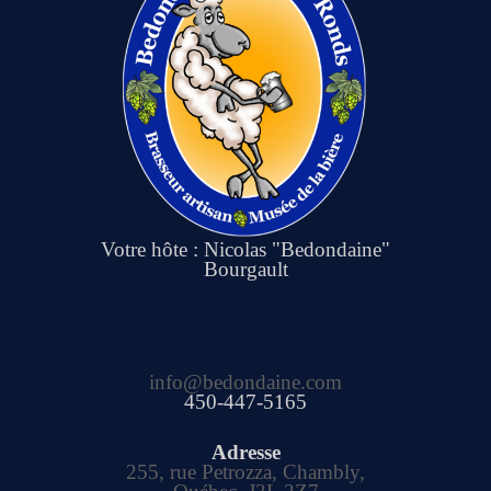
Votre hôte : Nicolas "Bedondaine"
Bourgault
info@bedondaine.com
450-447-5165
Adresse
255, rue Petrozza, Chambly,