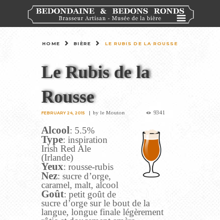
HOME
BIÈRE
LE RUBIS DE LA ROUSSE
Le Rubis de la
Rousse
9341
by
le Mouton
FEBRUARY 24, 2015
Alcool
: 5.5%
Type
: inspiration
Irish Red Ale
(Irlande)
Yeux
: rousse-rubis
Nez
: sucre d’orge,
caramel, malt, alcool
Goût
: petit goût de
sucre d’orge sur le bout de la
langue, longue finale légèrement