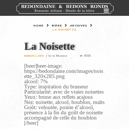
HOME
BIÈRE
ARCHIVES
LA NOISETTE
La Noisette
4566
by
le Mouton
MARCH 2, 2013
[beer]beer-image:
https://bedondaine.com/images/nois
ette_320x285.png
alcool: 7%
Type: inspiration du brasseur
Particularité: avec de vraies noisettes
Yeux: brune aux reflets acajous
Nez: noisette, alcool, houblon, malts
Goût: veloutée, pointe d’alcool,
présence à la fin du goût de noisette
accompagné de celle du houblon
[/beer]