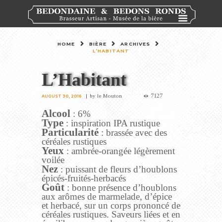
HOME
BIÈRE
ARCHIVES
L’HABITANT
L’Habitant
7127
by
le Mouton
AUGUST 30, 2016
Alcool
: 6%
Type
: inspiration IPA rustique
Particularité
: brassée avec des
céréales rustiques
Yeux
: ambrée-orangée légèrement
voilée
Nez
: puissant de fleurs d’houblons
épicés-fruités-herbacés
Goût
: bonne présence d’houblons
aux arômes de marmelade, d’épice
et herbacé, sur un corps prononcé de
céréales rustiques. Saveurs liées et en