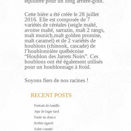
équilibre pour un long arrière-goût.
Cette bière a été créée le 28 juillet
2016. Elle est composée de 7
variétés de céréales (seigle malté,
avoine malté, sarrazin, malt 2 rangs,
malt munich,malt golden promise,
malt caramel) et de 2 variétés de
houblons (chinook, cascade) de
l’houblonnière québécoise
“Houblon des Jarrets Noirs”. Ces
houblons ont été également utilisés
pour un houblonnage à froid.
Soyons fiers de nos racines !
RECENT POSTS
Portrait de famille
Juju de lager tard
Partir en douce
Brebis égarée
Salut cousin!