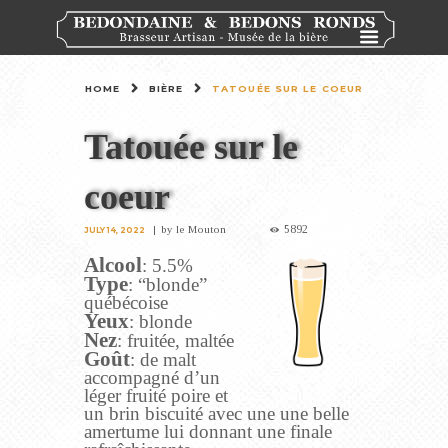
HOME
BIÈRE
TATOUÉE SUR LE COEUR
Tatouée sur le
coeur
5892
by
le Mouton
JULY 14, 2022
Alcool
: 5.5%
Type
: “blonde”
québécoise
Yeux
: blonde
Nez
: fruitée, maltée
Goût
: de malt
accompagné d’un
léger fruité poire et
un brin biscuité avec une une belle
amertume lui donnant une finale