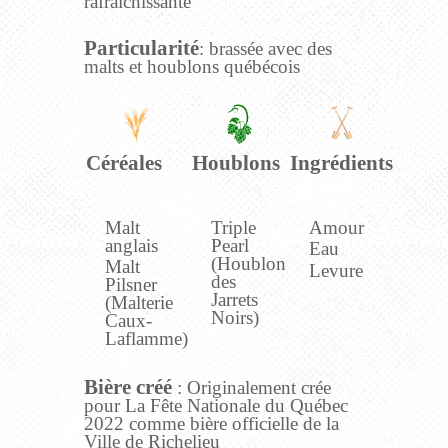
rafraîchissante
Particularité
: brassée avec des
malts et houblons québécois
Céréales
Houblons
Ingrédients
Malt
Triple
Amour
anglais
Pearl
Eau
(Houblon
Malt
Levure
des
Pilsner
Jarrets
(Malterie
Noirs)
Caux-
Laflamme)
Bière créé
: Originalement crée
pour La Fête Nationale du Québec
2022 comme bière officielle de la
Ville de Richelieu