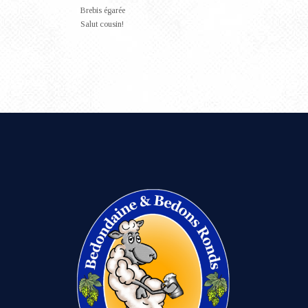
Brebis égarée
Salut cousin!