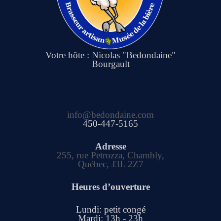
Votre hôte : Nicolas "Bedondaine"
Bourgault
info@bedondaine.com
450-447-5165
Adresse
255, rue Petrozza, Chambly,
Québec, J3L 2Z7
Heures d’ouverture
Lundi: petit congé
Mardi: 13h - 23h