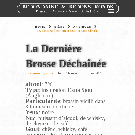
HOME
BIÈRE
ARCHIVES
LA DERNIÈRE BROSSE DÉCHAÎNÉE
La Dernière
Brosse Déchaînée
6074
by
le Mouton
OCTOBER 24, 2008
alcool
: 7%
Type
: inspiration Extra Stout
(Angleterre)
Particularité
: brassin vieilli dans
3 tonneaux de chêne
Yeux
: noire
Nez
: puissant d’alcool, de whisky,
de chêne et de café
Goût
: chêne, whisky, café
expresso, alcool, soutenu par une