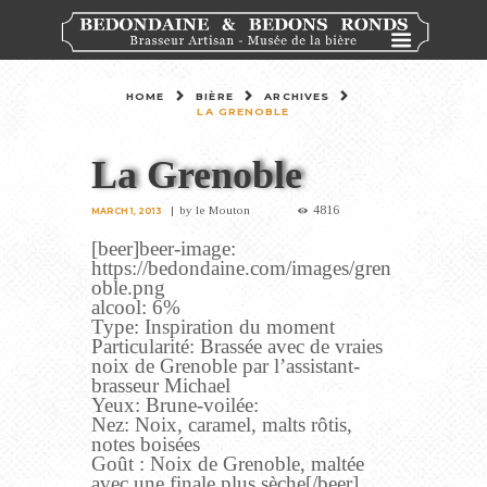
HOME
BIÈRE
ARCHIVES
LA GRENOBLE
La Grenoble
4816
by
le Mouton
MARCH 1, 2013
[beer]beer-image:
https://bedondaine.com/images/gren
oble.png
alcool: 6%
Type: Inspiration du moment
Particularité: Brassée avec de vraies
noix de Grenoble par l’assistant-
brasseur Michael
Yeux: Brune-voilée:
Nez: Noix, caramel, malts rôtis,
notes boisées
Goût : Noix de Grenoble, maltée
avec une finale plus sèche[/beer]