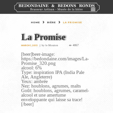
HOME
BIÈRE
LA PROMISE
La Promise
4867
by
le Mouton
MARCH 1, 2013
[beer]beer-image:
https://bedondaine.com/images/La-
Promise_320.png
alcool: 6%
Type: inspiration IPA (India Pale
Ale, Angleterre)
Yeux: ambrée
Nez: houblons, agrumes, malts
Goût: houblons, agrumes, caramel-
alcool et une amertume
enveloppante qui laisse sa trace!
[/beer]