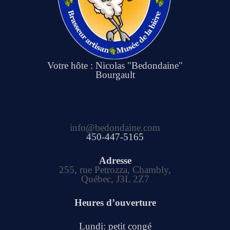
Votre hôte : Nicolas "Bedondaine"
Bourgault
info@bedondaine.com
450-447-5165
Adresse
255, rue Petrozza, Chambly,
Québec, J3L 2Z7
Heures d’ouverture
Lundi: petit congé