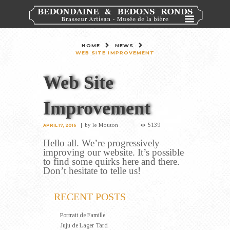
HOME
NEWS
WEB SITE IMPROVEMENT
Web Site
Improvement
5139
by
le Mouton
APRIL 17, 2016
Hello all. We’re progressively
improving our website. It’s possible
to find some quirks here and there.
Don’t hesitate to telle us!
RECENT POSTS
Portrait de Famille
Juju de Lager Tard