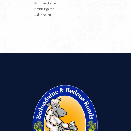
Partir en douce
Brebis Égarée
Salut cousin!