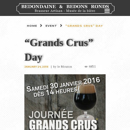
HOME
EVENT
“GRANDS CRUS” DAY
“Grands Crus”
Day
4451
by
le Mouton
JANUARY 24, 2016