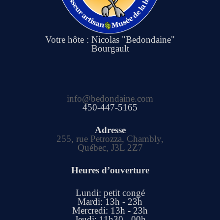
Votre hôte : Nicolas "Bedondaine"
Bourgault
info@bedondaine.com
450-447-5165
Adresse
255, rue Petrozza, Chambly,
Québec, J3L 2Z7
Heures d’ouverture
Lundi: petit congé
Mardi: 13h - 23h
Mercredi: 13h - 23h
Jeudi: 11h30 - 00h