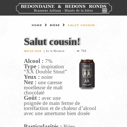
HOME
BIÈRE
SALUT COUSIN!
Salut cousin!
764
by
le Mouton
MAY 22, 2026
Alcool :
7%
Type :
inspiration
“XX Double Stout”
Yeux :
noire
Nez :
une caresse
moelleuse de malt
chocolaté
Goût :
avec une
poignée de main ferme de
torréfaction et de chaleur d’alcool
avec une amertume bien dosée
Particularités :
Bière