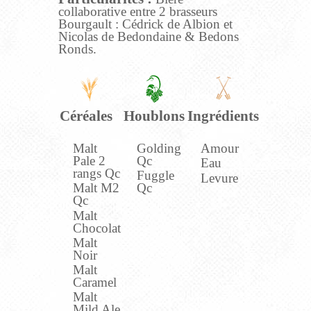
collaborative entre 2 brasseurs
Bourgault : Cédrick de Albion et
Nicolas de Bedondaine & Bedons
Ronds.
Céréales
Houblons
Ingrédients
Malt
Golding
Amour
Pale 2
Qc
Eau
rangs Qc
Fuggle
Levure
Malt M2
Qc
Qc
Malt
Chocolat
Malt
Noir
Malt
Caramel
Malt
Mild Ale