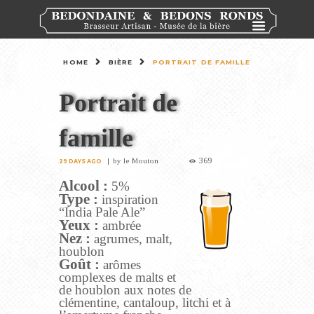
HOME
BIÈRE
PORTRAIT DE FAMILLE
Portrait de
famille
369
by
le Mouton
29 DAYS AGO
Alcool :
5%
Type :
inspiration
“India Pale Ale”
Yeux :
ambrée
Nez :
agrumes, malt,
houblon
Goût :
arômes
complexes de malts et
de houblon aux notes de
clémentine, cantaloup, litchi et à