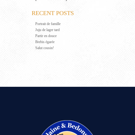
RECENT POSTS
Portrait de famille
Juju de lager tard
Partir en douce
Brebis égarée
Salut cousin!