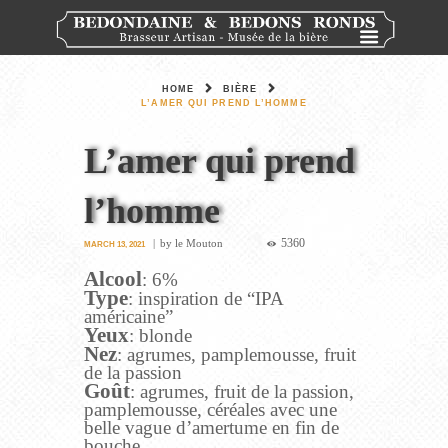
HOME
BIÈRE
L’AMER QUI PREND L’HOMME
L’amer qui prend
l’homme
5360
by
le Mouton
MARCH 13, 2021
Alcool
: 6%
Type
: inspiration de “IPA
américaine”
Yeux
: blonde
Nez
: agrumes, pamplemousse, fruit
de la passion
Goût
: agrumes, fruit de la passion,
pamplemousse, céréales avec une
belle vague d’amertume en fin de
bouche