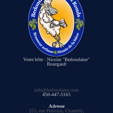
Votre hôte : Nicolas "Bedondaine"
Bourgault
info@bedondaine.com
450-447-5165
Adresse
255, rue Petrozza, Chambly,