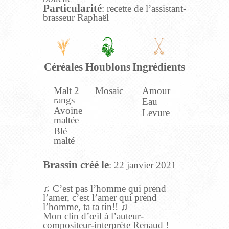
Particularité
: recette de l’assistant-
brasseur Raphaël
Céréales
Houblons
Ingrédients
Malt 2
Mosaic
Amour
rangs
Eau
Avoine
Levure
maltée
Blé
malté
Brassin créé le
: 22 janvier 2021
♫ C’est pas l’homme qui prend
l’amer, c’est l’amer qui prend
l’homme, ta ta tin!! ♫
Mon clin d’œil à l’auteur-
compositeur-interprète Renaud !