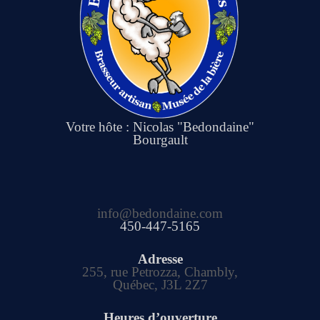
Votre hôte : Nicolas "Bedondaine"
Bourgault
info@bedondaine.com
450-447-5165
Adresse
255, rue Petrozza, Chambly,
Québec, J3L 2Z7
Heures d’ouverture