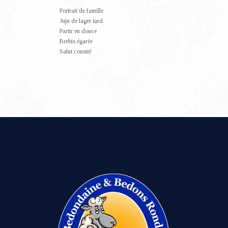
Portrait de famille
Juju de lager tard
Partir en douce
Brebis égarée
Salut cousin!