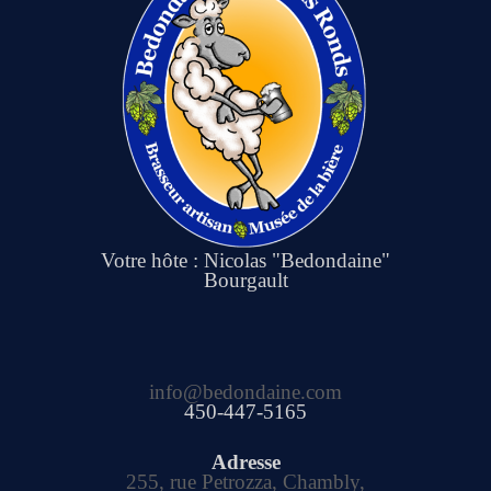
Votre hôte : Nicolas "Bedondaine"
Bourgault
info@bedondaine.com
450-447-5165
Adresse
255, rue Petrozza, Chambly,