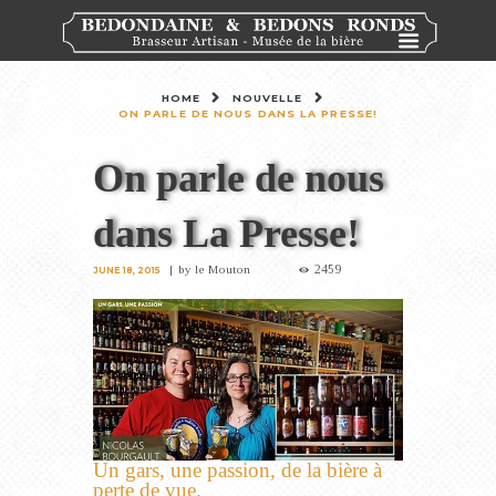
HOME
NOUVELLE
ON PARLE DE NOUS DANS LA PRESSE!
On parle de nous
dans La Presse!
2459
by
le Mouton
JUNE 18, 2015
Un gars, une passion, de la bière à
perte de vue.