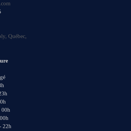
.com
5
bly, Québec,
ture
ngé
3h
 23h
00h
- 00h
 00h
- 22h