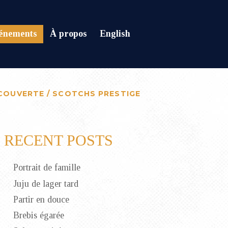
énements
À propos
English
COUVERTE / SCOTCHS PRESTIGE
RECENT POSTS
Portrait de famille
Juju de lager tard
Partir en douce
Brebis égarée