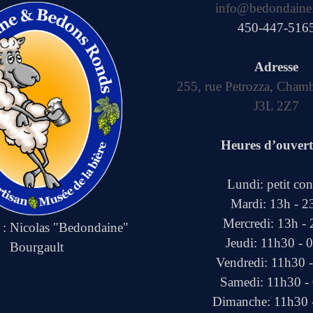
info@bedondaine
450-447-516
Adresse
255, rue Petrozza, Cham
J3L 2Z7
Heures d’ouver
Lundi: petit co
Mardi: 13h - 2
Mercredi: 13h -
e : Nicolas "Bedondaine"
Jeudi: 11h30 - 
Bourgault
Vendredi: 11h30 
Samedi: 11h30 -
Dimanche: 11h30 