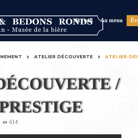
Accueil
Au menu
Év
ÉNEMENT
ATELIER DÉCOUVERTE
ATELIER-DÉ
DÉCOUVERTE /
PRESTIGE
614