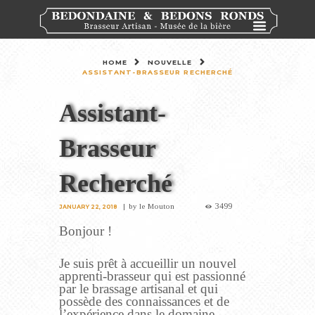
HOME
NOUVELLE
ASSISTANT-BRASSEUR RECHERCHÉ
Assistant-
Brasseur
Recherché
3499
by
le Mouton
JANUARY 22, 2018
Bonjour !
Je suis prêt à accueillir un nouvel
apprenti-brasseur qui est passionné
par le brassage artisanal et qui
possède des connaissances et de
l’expérience dans le domaine