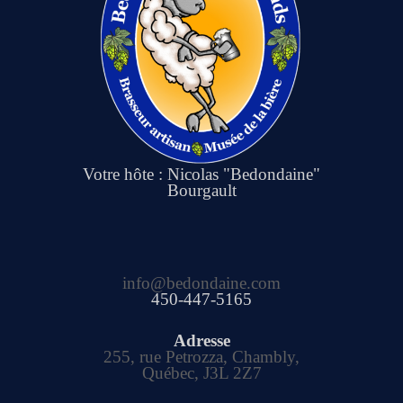
Votre hôte : Nicolas "Bedondaine"
Bourgault
info@bedondaine.com
450-447-5165
Adresse
255, rue Petrozza, Chambly,
Québec, J3L 2Z7