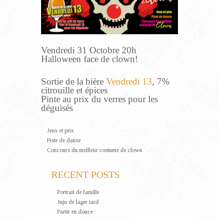
Vendredi 31 Octobre 20h
Halloween face de clown!
Sortie de la bière
Vendredi 13
, 7%
citrouille et épices
Pinte au prix du verres pour les
déguisés
Jeux et prix
Piste de danse
Concours du meilleur costume de clown
RECENT POSTS
Portrait de famille
Juju de lager tard
Partir en douce