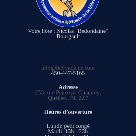
Votre hôte : Nicolas "Bedondaine"
Bourgault
info@bedondaine.com
450-447-5165
Adresse
255, rue Petrozza, Chambly,
Québec, J3L 2Z7
Heures d’ouverture
Lundi: petit congé
Mardi: 13h - 23h