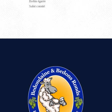
Brebis égarée
Salut cousin!