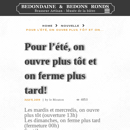
HOME
NOUVELLE
POUR L’ÉTÉ, ON OUVRE PLUS TÔT ET ON...
Pour l’été, on
ouvre plus tôt et
on ferme plus
tard!
4850
by
le Mouton
JULY 11, 2019
Les mardis et mercredis, on ouvre
plus tôt (ouverture 13h)
Les dimanches, on ferme plus tard
(fermeture 00h)