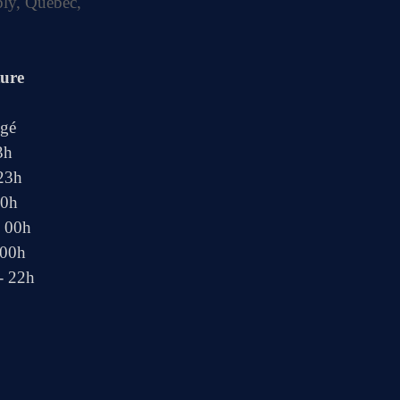
bly, Québec,
ture
ngé
3h
 23h
00h
- 00h
 00h
- 22h