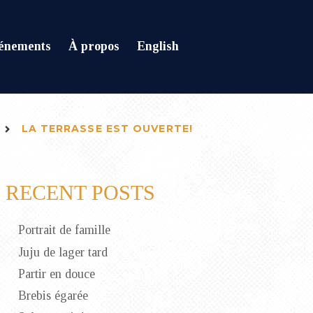
énements
À propos
English
LA TERRASSE EST OUVERTE!
RECENT POSTS
Portrait de famille
Juju de lager tard
Partir en douce
Brebis égarée