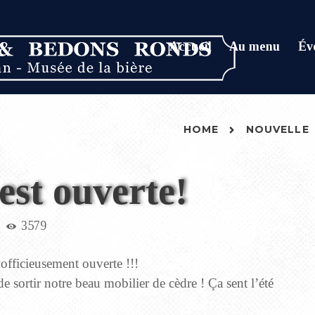
Accueil
Au menu
Év
HOME
NOUVELLE
est ouverte!
3579
t officieusement ouverte !!!
e sortir notre beau mobilier de cèdre ! Ça sent l’été