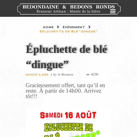
HOME
ÉVÉNEMENT
ÉPLUCHETTE DE BLÉ “DINGUE”
Épluchette de blé
“dingue”
4296
by
le Mouton
AUGUST 2, 2014
Gracieusement offert, tant qu’il en
reste. À partir de 14h00. Arrivez
tôt!!!